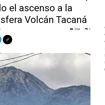
o el ascenso a la
osfera Volcán Tacaná
5
1064
0