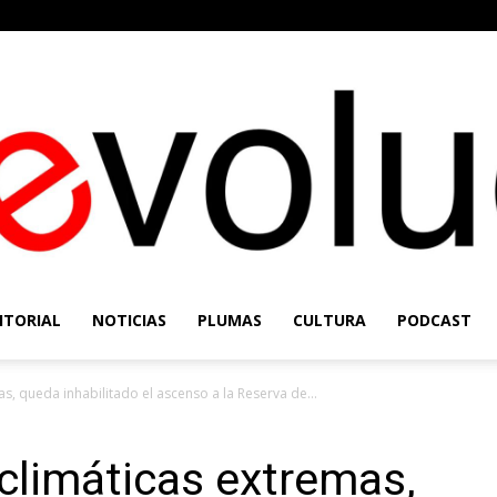
ITORIAL
NOTICIAS
PLUMAS
CULTURA
PODCAST
Re-
s, queda inhabilitado el ascenso a la Reserva de...
climáticas extremas,
Evolución