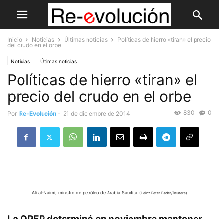
Inicio
Noticias
Últimas noticias
Políticas de hierro «tiran» el precio
del crudo en el orbe
Noticias
Últimas noticias
Políticas de hierro «tiran» el
precio del crudo en el orbe
830
0
Por
Re-Evolución
-
21 de diciembre de 2014
Ali al-Naimi, ministro de petróleo de Arabia Saudita.
(Heinz Peter Bader/Reuters)
La OPEP determinó en noviembre mantener