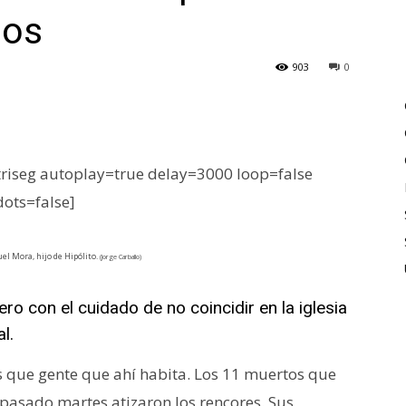
ios
903
0
iseg autoplay=true delay=3000 loop=false
dots=false]
el Mora, hijo de Hipólito.
(Jorge Carballo)
ro con el cuidado de no coincidir en la iglesia
l.
 que gente que ahí habita. Los 11 muertos que
pasado martes atizaron los rencores. Sus