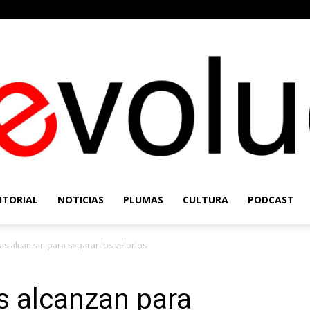
ITORIAL
NOTICIAS
PLUMAS
CULTURA
PODCAST
Re-
as alcanzan para separar los velorios
s alcanzan para
Evolución