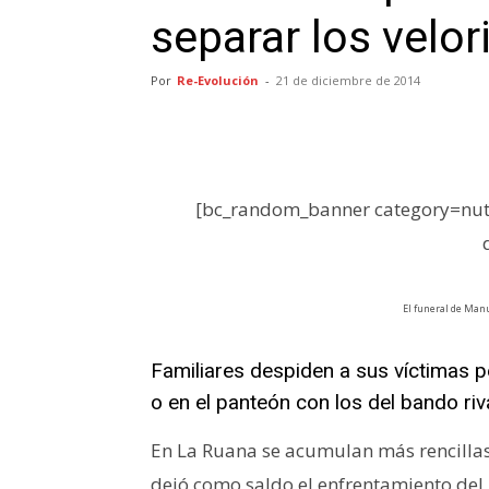
separar los velor
Por
Re-Evolución
-
21 de diciembre de 2014
[bc_random_banner category=nutr
El funeral de Manu
Familiares despiden a sus víctimas pe
o en el panteón con los del bando riva
En La Ruana se acumulan más rencillas
dejó como saldo el enfrentamiento del 