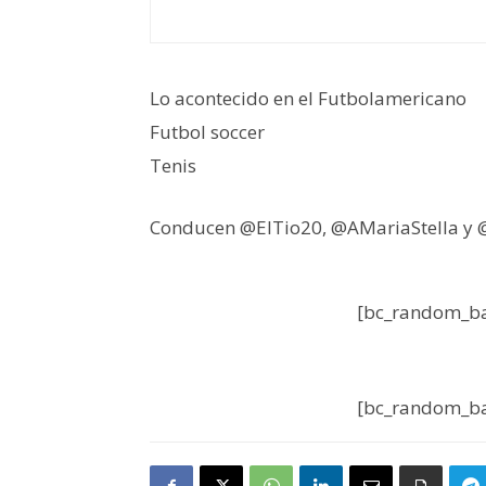
Lo acontecido en el Futbolamericano
Futbol soccer
Tenis
Conducen @ElTio20, @AMariaStella y
[bc_random_ba
[bc_random_ba