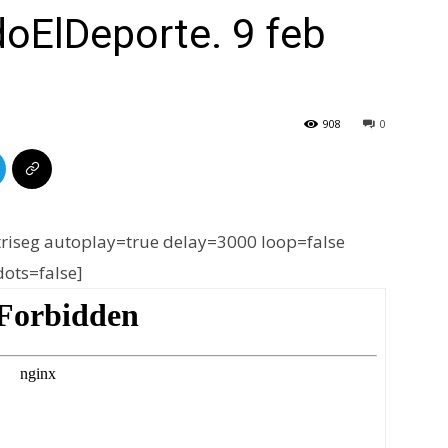
oElDeporte. 9 feb
908
0
iseg autoplay=true delay=3000 loop=false
dots=false]