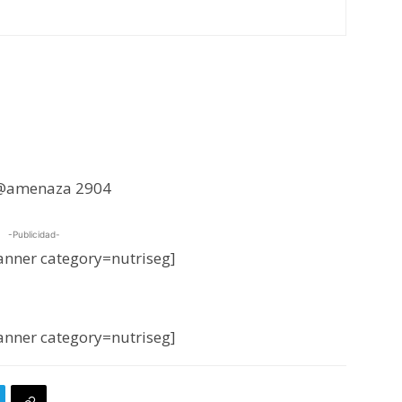
 @amenaza 2904
-Publicidad-
nner category=nutriseg]
nner category=nutriseg]