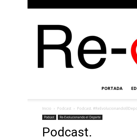
PORTADA
ED
Inicio
Podcast
Podcast. #ReEvolucionandoElDepor
Podcast
Re-Evolucionando el Deporte
Podcast.