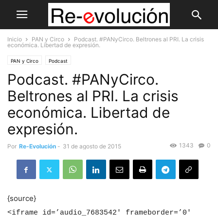
Inicio
PAN y Circo
Podcast. #PANyCirco. Beltrones al PRI. La crisis
económica. Libertad de expresión.
PAN y Circo
Podcast
Podcast. #PANyCirco.
Beltrones al PRI. La crisis
económica. Libertad de
expresión.
1343
0
Por
Re-Evolución
-
31 de agosto de 2015
{source}
<iframe id=’audio_7683542′ frameborder=’0′