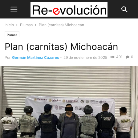
Inicio
Plumas
Plan (carnitas) Michoacán
Plumas
Plan (carnitas) Michoacán
491
0
Por
Germán Martínez Cázares
-
29 de noviembre de 2025