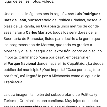
lugar de selfies, fotos, videos.
Una de esas imágenes nos la regaló
José Luis Rodríguez
Díaz de León
, subsecretario de Política Criminal, desde la
plaza de La Ranita, en
Uruapan
(a unos metros de donde
asesinaron a
Carlos Manzo
): todos los servidores de la
Secretaría de Bienestar, listos para decirle a la gente que
los programas son de Morena, que todo es gracias a
Morena, y que la inseguridad, extorsión, cobro de piso, no
importa. Caminando “casa por casa”, empezaron en
el
Parque Nacional
donde nace el río Cupatitzio. ¿La deuda
pública del municipio? ¡Qué importa! “Casa por casa, foto
por foto”, así llegará la paz a Michoacán como el agua a la
Tzaráracua.
La otra imagen, también del subsecretario de Política (y
Turismo) Criminal, es una comilona. Muy lejos del duelo
por los
desaparecidos
que suben al tiempo que bajan los