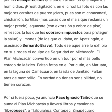
homicidios. ¡Presitidigitación, en el circo! La foto es con las
mejores carnitas de puerco ¡claro, pues son michoacanas!,
chicharrón, tortillas (más caras que el maíz que reclama un
mejor precio), aguacate (con extorsión y cobro de piso);
refrescos (a los que les
cobraron impuestos
para proteger
la salud) y limones (de los que cuidaba, en Apatzingán, el
asesinado
Bernardo Bravo
). Todo ese aquelarre lo exhibió
en sus redes el equipo de Seguridad en Michoacán. El
Plan Michoacán convertido en un tour por el más bello
estado de México. Faltan fotos en el Paricutín, en Maruata,
en la laguna de Camécuaro, en la isla de Janitzio. Faltan
ates de membrillo. En verdad no tienen sensibilidad, no
tienen corazón.
Por si fuera poco, ya anunció
Paco Ignacio Taibo
que se
suma al Plan Michoacán y llevará libros y camiones
“
l
ibrobuses
”, a Tlalpujahua, Contepec, Zinapécuaro,