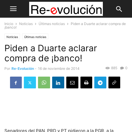
Inicio
Noticias
Últimas noticias
Piden a Duarte aclarar compra de
¡banco!
Noticias
Últimas noticias
Piden a Duarte aclarar
compra de ¡banco!
885
0
Por
Re-Evolución
-
16 de noviembre de 2014
Senadores del PAN, PRD y PT pidieron a la PGR, a la