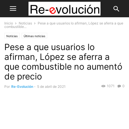
Inicio
Noticias
Pese a que usuarios lo afirman, López se aferra a que
combustible...
Noticias
Últimas noticias
Pese a que usuarios lo
afirman, López se aferra a
que combustible no aumentó
de precio
1071
0
Por
Re-Evolución
-
5 de abril de 2021