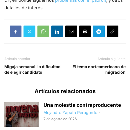
DF, en donde siguen los
problemas con el padrón
, y otros
detalles de interés.
Artículo anterior
Artículo siguiente
Migaja semanal: la dificultad
El tema norteamericano de
de elegir candidato
migración
Artículos relacionados
Una molestia contraproducente
Alejandro Zapata Perogordo
-
7 de agosto de 2026