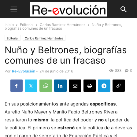
Inicio
Editorial
Carlos Ramírez Hernández
Nuño y Beltrones,
biografías comunes de un fracaso
Editorial
Carlos Ramírez Hernández
Nuño y Beltrones, biografías
comunes de un fracaso
883
0
Por
Re-Evolución
-
24 de junio de 2016
En sus posicionamientos ante agendas
específicas
,
Aurelio Nuño Mayer y Manlio Fabio Beltrones Rivera
resultaron lo
mismo
: la política del poder y
no
el poder de
la política. El primero se
estrenó
en la política de a deveras
con el cargo de secretario de Educación Pública y el