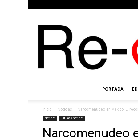
PORTADA
ED
Inicio
Noticias
Narcomenudeo en México: El réco
Noticias
Últimas noticias
Narcomenudeo en