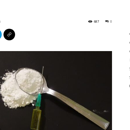
5
687
0