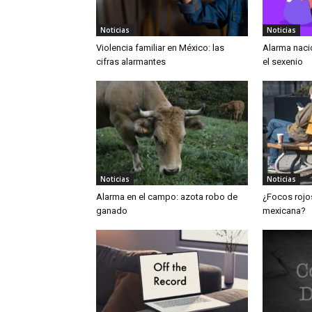
Noticias
Noticias
Violencia familiar en México: las
Alarma nacio
cifras alarmantes
el sexenio
Noticias
Noticias
Alarma en el campo: azota robo de
¿Focos rojo
ganado
mexicana?