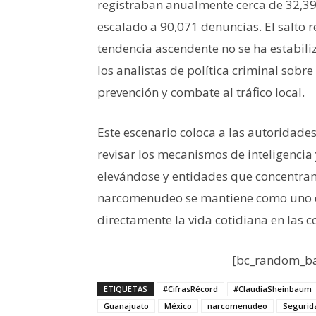
registraban anualmente cerca de 32,3
escalado a 90,071 denuncias
. El salto
tendencia ascendente no se ha estabil
los analistas de política criminal sobre
prevención y combate al tráfico local.
Este escenario coloca a las autoridades
revisar los mecanismos de inteligenci
elevándose y entidades que concentran 
narcomenudeo se mantiene como uno de
directamente la vida cotidiana en las c
[bc_random_ba
ETIQUETAS
#CifrasRécord
#ClaudiaSheinbaum
Guanajuato
México
narcomenudeo
Segurid