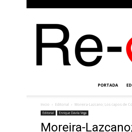
PORTADA
ED
Inicio
Editorial
Moreira-Lazcano; Los capos de Co
Editorial
Enrique Dávila Vega
Moreira-Lazcano