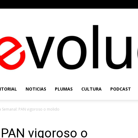
ITORIAL
NOTICIAS
PLUMAS
CULTURA
PODCAST
Re-
a Semanal: PAN vigoroso o molido
 PAN vigoroso o
Evolución