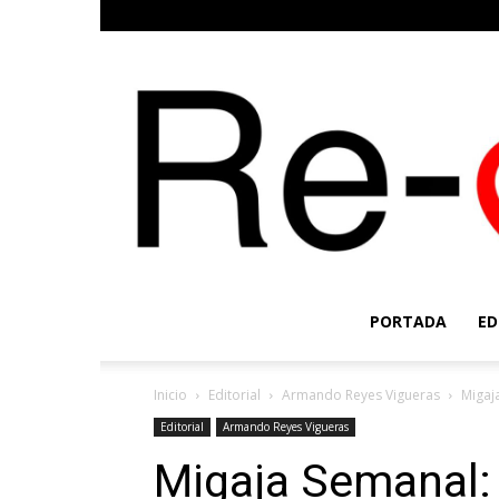
PORTADA
ED
Inicio
Editorial
Armando Reyes Vigueras
Migaj
Editorial
Armando Reyes Vigueras
Migaja Semanal: