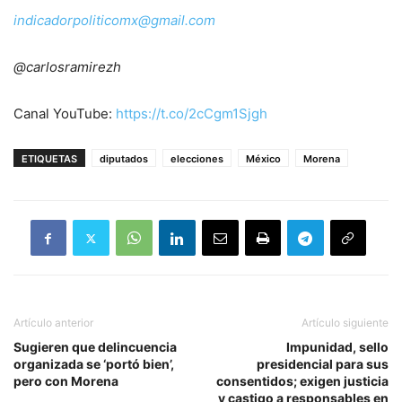
indicadorpoliticomx@gmail.com
@carlosramirezh
Canal YouTube:
https://t.co/2cCgm1Sjgh
ETIQUETAS
diputados
elecciones
México
Morena
Artículo anterior
Artículo siguiente
Sugieren que delincuencia
Impunidad, sello
organizada se ‘portó bien’,
presidencial para sus
pero con Morena
consentidos; exigen justicia
y castigo a responsables en