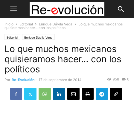
Inicio
Editorial
Enrique Dávila Vega
Lo que muchos mexicanos
quisieramos hacer… con los políticos
Editorial
Enrique Dávila Vega
Lo que muchos mexicanos
quisieramos hacer… con los
políticos
958
0
Por
Re-Evolución
-
17 de septiembre de 2014