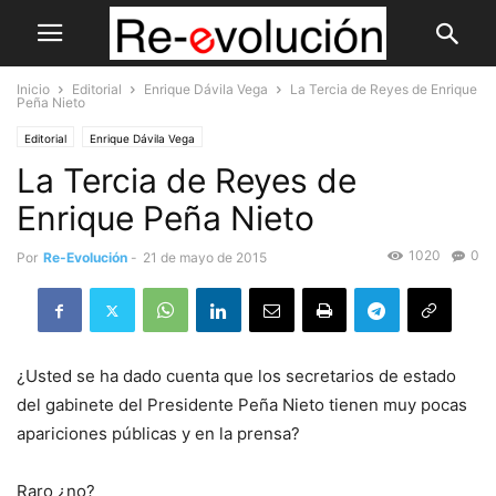
Inicio
Editorial
Enrique Dávila Vega
La Tercia de Reyes de Enrique
Peña Nieto
Editorial
Enrique Dávila Vega
La Tercia de Reyes de
Enrique Peña Nieto
1020
0
Por
Re-Evolución
-
21 de mayo de 2015
¿Usted se ha dado cuenta que los secretarios de estado
del gabinete del Presidente Peña Nieto tienen muy pocas
apariciones públicas y en la prensa?
Raro ¿no?