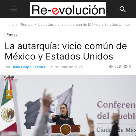
Inicio
Plumas
La autarquía: vicio común de México y Estados Unidos
Plumas
La autarquía: vicio común de
México y Estados Unidos
529
0
Por
Julio Felipe Faesler
-
21 de junio de 2025