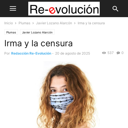
Inicio
Plumas
Javier Lozano Alarcón
Irma y la censura
Plumas
Javier Lozano Alarcón
Irma y la censura
537
0
Por
Redacción Re-Evolución
-
20 de agosto de 2025