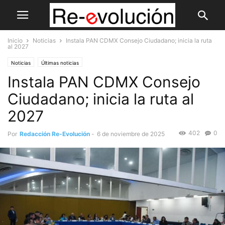
Inicio
Noticias
Instala PAN CDMX Consejo Ciudadano; inicia la ruta
al 2027
Noticias
Últimas noticias
Instala PAN CDMX Consejo
Ciudadano; inicia la ruta al
2027
402
0
Por
Redacción Re-Evolución
-
6 de noviembre de 2025