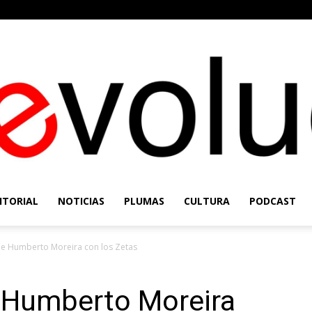
ITORIAL
NOTICIAS
PLUMAS
CULTURA
PODCAST
Re-
e Humberto Moreira con los Zetas
 Humberto Moreira
Evolución