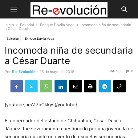
Inicio
Editorial
Enrique Dávila Vega
Incomoda niña de secundaria
a César Duarte
Editorial
Enrique Dávila Vega
Incomoda niña de secundaria
a César Duarte
931
0
Por
Re-Evolución
-
18 de mayo de 2015
{youtube}aeA17hCkkys{/youtube}
El gobernador del estado de Chihuahua, César Duarte
Jáquez, fue severamente cuestionado por una jovencita de
secundaria durante un evento de escuelas secundarias