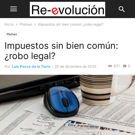
Inicio
Plumas
Impuestos sin bien común: ¿robo legal?
Plumas
Impuestos sin bien común:
¿robo legal?
631
0
Por
Luis Pazos de la Torre
-
20 de diciembre de 2025