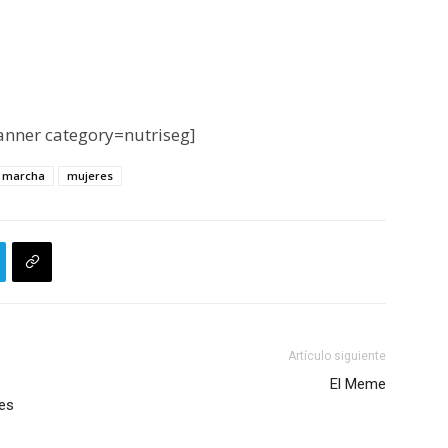
nner category=nutriseg]
marcha
mujeres
Artículo siguiente
El Meme
es