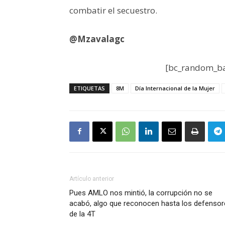
combatir el secuestro.
@Mzavalagc
[bc_random_ba
ETIQUETAS
8M
Día Internacional de la Mujer
Artículo anterior
Pues AMLO nos mintió, la corrupción no se
acabó, algo que reconocen hasta los defensor
de la 4T