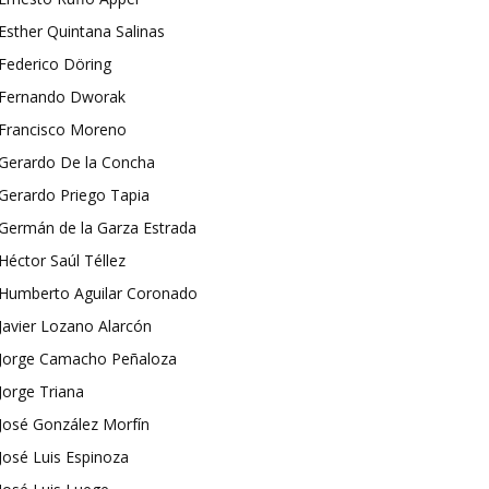
Esther Quintana Salinas
Federico Döring
Fernando Dworak
Francisco Moreno
Gerardo De la Concha
Gerardo Priego Tapia
Germán de la Garza Estrada
Héctor Saúl Téllez
Humberto Aguilar Coronado
Javier Lozano Alarcón
Jorge Camacho Peñaloza
Jorge Triana
José González Morfín
José Luis Espinoza