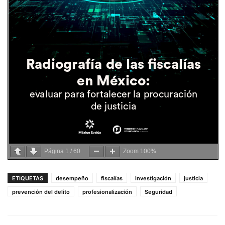
Página
1
/
60
Zoom
100%
ETIQUETAS
desempeño
fiscalías
investigación
justicia
prevención del delito
profesionalización
Seguridad