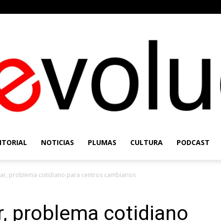
ITORIAL
NOTICIAS
PLUMAS
CULTURA
PODCAST
Re-
lar, problema cotidiano para centros cambiarios
r, problema cotidiano
Evolución