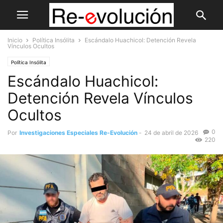
Inicio
Política Insólita
Escándalo Huachicol: Detención Revela
Vínculos Ocultos
Política Insólita
Escándalo Huachicol:
Detención Revela Vínculos
Ocultos
0
Por
Investigaciones Especiales Re-Evolución
-
24 de abril de 2026
220