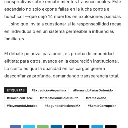
conspirativas sobre encubrimientos transnacionales. Este
escándalo no solo expone fallas en la lucha contra el
huachicol —que dejó 14 muertos en explosiones pasadas
—, sino que invita a cuestionar si la responsabilidad recae
en individuos o en un sistema permeable a influencias
familiares.
El debate polariza: para unos, es prueba de impunidad
elitista; para otros, avance en la depuración institucional.
Lo cierto es que la opacidad en los cargos genera
desconfianza profunda, demandando transparencia total.
ETIQUETAS
#ExtradicionArgentina
#FernandoFariasDetenido
#HuachicolFiscal
#IntentoHomicidioOculto
#PemexRobo
#RaymundoMorales
#SeguridadNacionalMX
#SemarCorrupcion