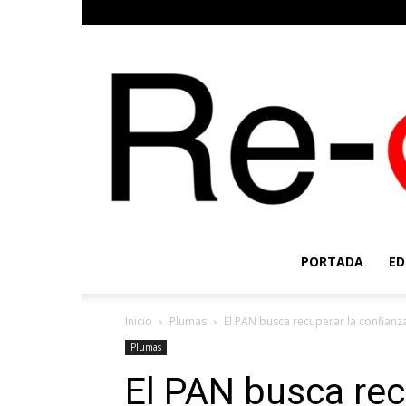
PORTADA
ED
Inicio
Plumas
El PAN busca recuperar la confian
Plumas
El PAN busca rec