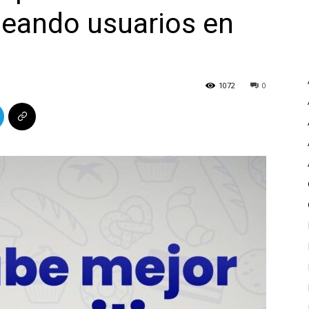
ueando usuarios en
1072
0