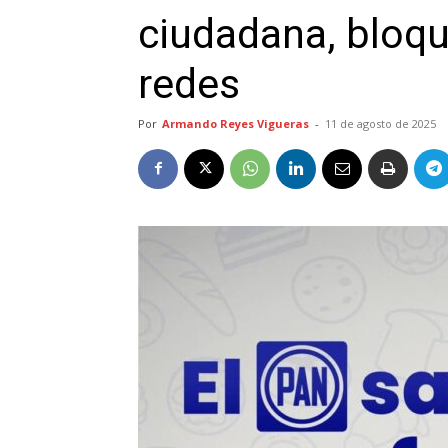
ciudadana, bloq
redes
Por
Armando Reyes Vigueras
-
11 de agosto de 2025