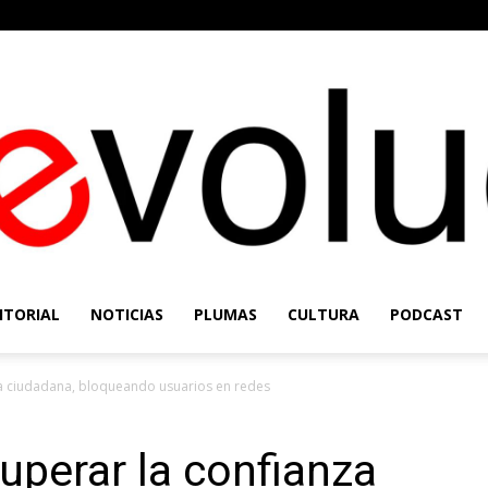
ITORIAL
NOTICIAS
PLUMAS
CULTURA
PODCAST
Re-
za ciudadana, bloqueando usuarios en redes
uperar la confianza
Evolución