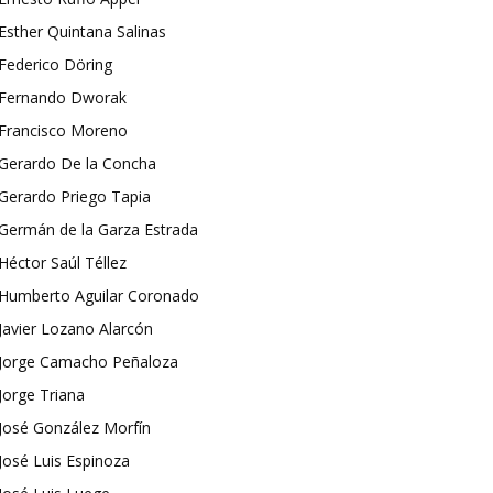
Esther Quintana Salinas
Federico Döring
Fernando Dworak
Francisco Moreno
Gerardo De la Concha
Gerardo Priego Tapia
Germán de la Garza Estrada
Héctor Saúl Téllez
Humberto Aguilar Coronado
Javier Lozano Alarcón
Jorge Camacho Peñaloza
Jorge Triana
José González Morfín
José Luis Espinoza