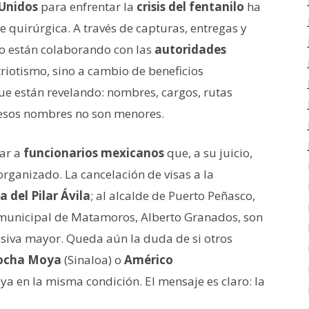
 Unidos
para enfrentar la
crisis del fentanilo
ha
e quirúrgica. A través de capturas, entregas y
ico están colaborando con las
autoridades
triotismo, sino a cambio de beneficios
que están revelando: nombres, cargos, rutas
Y esos nombres no son menores.
ar a
funcionarios mexicanos
que, a su juicio,
organizado. La cancelación de visas a la
 del Pilar Ávila
; al alcalde de Puerto Peñasco,
 municipal de Matamoros, Alberto Granados, son
siva mayor. Queda aún la duda de si otros
ocha Moya
(Sinaloa) o
Américo
ya en la misma condición. El mensaje es claro: la