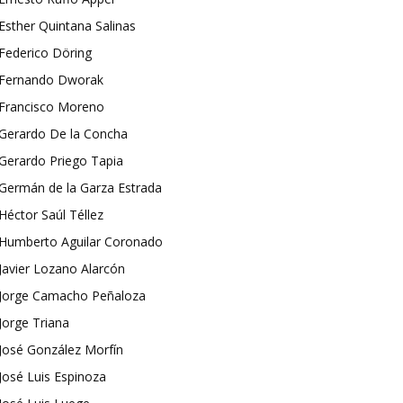
Esther Quintana Salinas
Federico Döring
Fernando Dworak
Francisco Moreno
Gerardo De la Concha
Gerardo Priego Tapia
Germán de la Garza Estrada
Héctor Saúl Téllez
Humberto Aguilar Coronado
Javier Lozano Alarcón
Jorge Camacho Peñaloza
Jorge Triana
José González Morfín
José Luis Espinoza