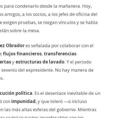
les para condenarlo desde la mañanera. Hoy,
amigos, a los socios, a los jefes de oficina del
e exigen pruebas, se niegan vínculos y se habla
están sobre la mesa.
ez Obrador
es señalada por colaborar con el
ye
flujos financieros
,
transferencias
ertas
y
estructuras de lavado
. Y el periodo
l sexenio del expresidente. No hay manera de
s.
cución política
. Es el desenlace inevitable de un
d con
impunidad
, y que toleró —o incluso
 las más altas esferas del gobierno. Mientras
ra se tejían pactos inconfesables con los