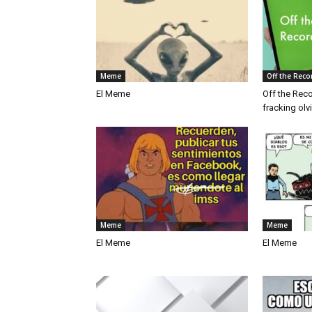
Meme
Off the Reco
El Meme
Off the Rec
fracking ol
Meme
Meme
El Meme
El Meme