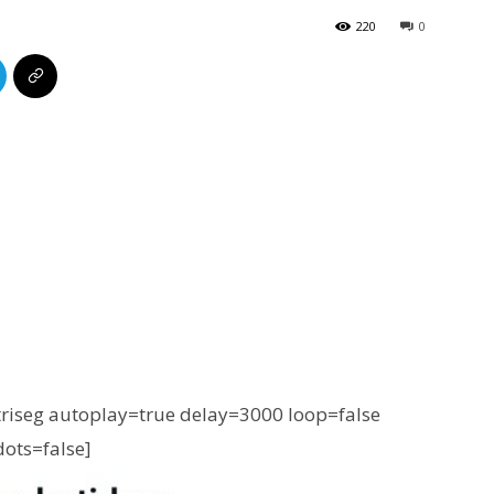
220
0
iseg autoplay=true delay=3000 loop=false
dots=false]