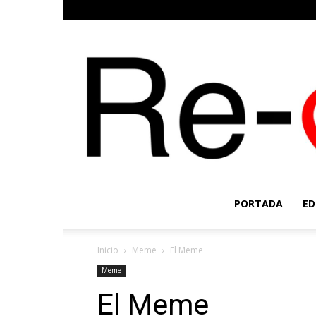
PORTADA
ED
Inicio
Meme
El Meme
Meme
El Meme