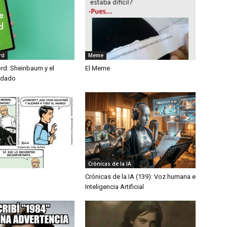
rd
Meme
ord: Sheinbaum y el
El Meme
vidado
Crónicas de la IA
Crónicas de la IA (139): Voz humana e
Inteligencia Artificial