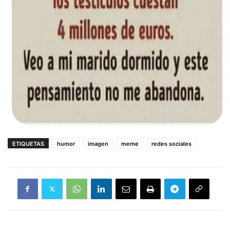
ETIQUETAS
humor
imagen
meme
redes sociales