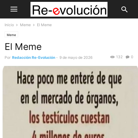
Inicio
Meme
El Meme
Meme
El Meme
132
0
Por
Redacción Re-Evolución
-
9 de mayo de 2026