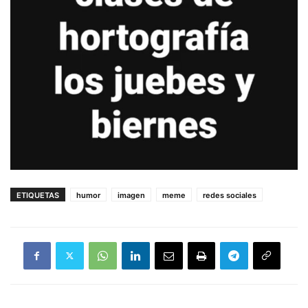
ETIQUETAS
humor
imagen
meme
redes sociales