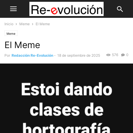
Inicio
Meme
El Meme
Meme
El Meme
576
0
Por
Redacción Re-Evolución
-
18 de septiembre de 2025