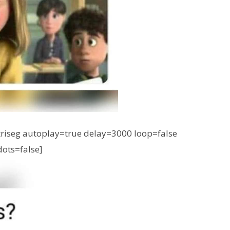
iseg autoplay=true delay=3000 loop=false
dots=false]