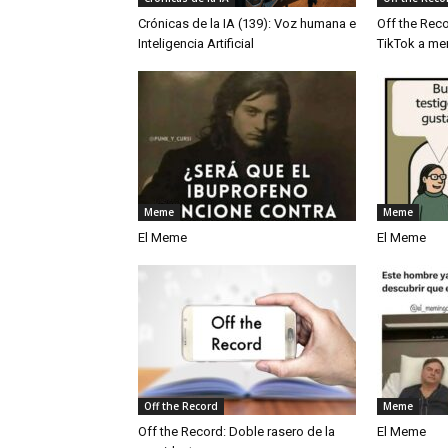
Crónicas de la IA (139): Voz humana e
Off the Reco
Inteligencia Artificial
TikTok a me
Meme
Meme
El Meme
El Meme
Off the Record
Meme
Off the Record: Doble rasero de la
El Meme