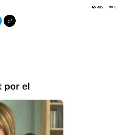
485
0