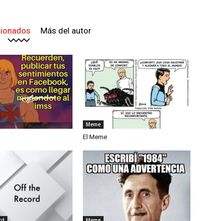
cionados
Más del autor
Meme
El Meme
rd
Meme