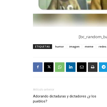
[bc_random_ba
ETIQUETAS
humor
imagen
meme
redes 
Artículo anterior
Adorando dictaduras y dictadores ¿y los
pueblos?