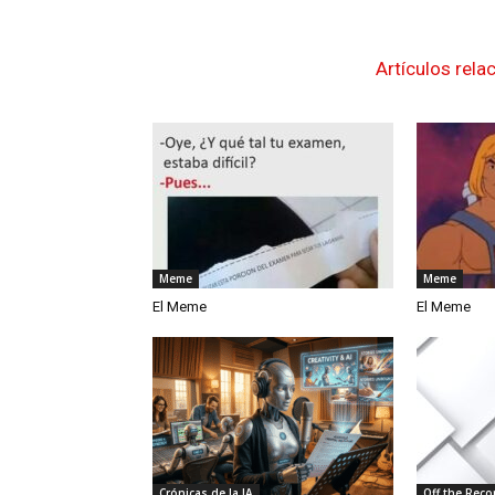
Artículos rela
Meme
Meme
El Meme
El Meme
Crónicas de la IA
Off the Reco