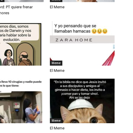
rd: PT quiere frenar
El Meme
nores
Meme
El Meme
Meme
El Meme