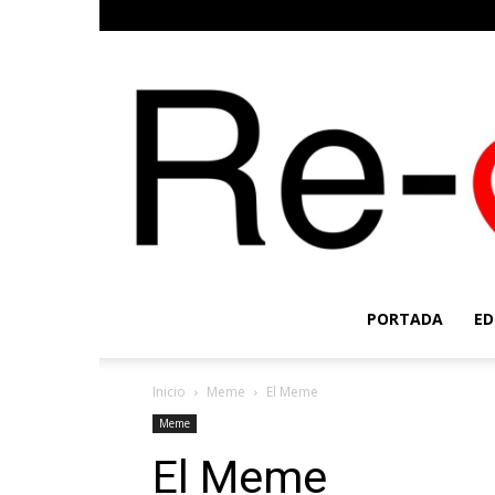
PORTADA
ED
Inicio
Meme
El Meme
Meme
El Meme