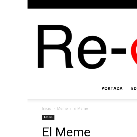
PORTADA
ED
Inicio
Meme
El Meme
Meme
El Meme