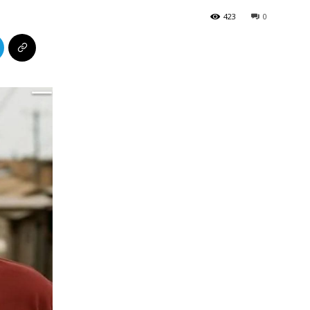
423
0