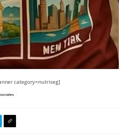
nner category=nutriseg]
sociales