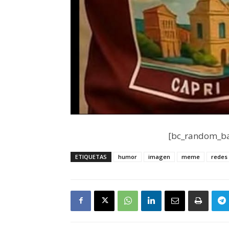
[bc_random_ba
ETIQUETAS
humor
imagen
meme
redes 