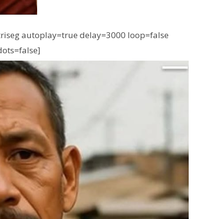
iseg autoplay=true delay=3000 loop=false
dots=false]