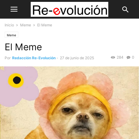
Inicio
Meme
El Meme
Meme
El Meme
284
0
Por
Redacción Re-Evolución
-
27 de junio de 2025