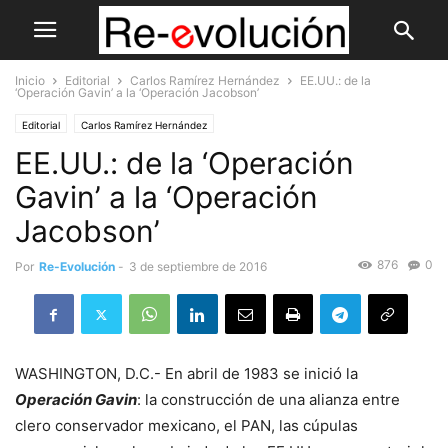
Inicio
Editorial
Carlos Ramírez Hernández
EE.UU.: de la
‘Operación Gavin’ a la ‘Operación Jacobson’
Editorial
Carlos Ramírez Hernández
EE.UU.: de la ‘Operación
Gavin’ a la ‘Operación
Jacobson’
876
0
Por
Re-Evolución
-
3 de septiembre de 2016
WASHINGTON, D.C.- En abril de 1983 se inició la
Operación Gavin
: la construcción de una alianza entre
clero conservador mexicano, el PAN, las cúpulas