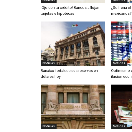
¡Ojo con tu crédito! Bancos aflojan
¿Se frena el 
tarjetas e hipotecas
mexicanos?
Noticias
Noticias
Banxico fortalece sus reservas en
Optimismo c
dólares hoy
ilusión eco
Noticias
Noticias