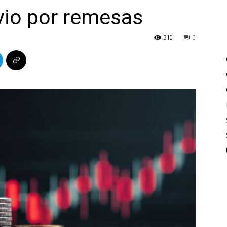
ivio por remesas
310
0