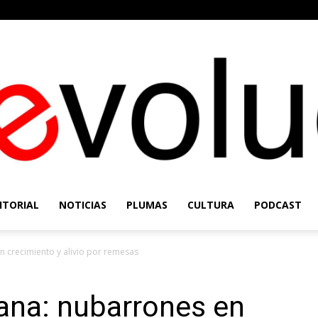
ITORIAL
NOTICIAS
PLUMAS
CULTURA
PODCAST
Re-
 crecimiento y alivio por remesas
na: nubarrones en
Evolución