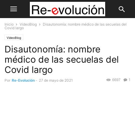
Inicio
VideoBlog
Disautonomía: nombre médico de las secuelas del
Covid largo
VideoBlog
Disautonomía: nombre
médico de las secuelas del
Covid largo
6697
1
Por
Re-Evolución
-
27 de mayo de 2021