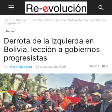
Inicio
Plumas
Derrota de la izquierda en Bolivia, lección a gobiernos
progresistas
Plumas
Derrota de la izquierda en
Bolivia, lección a gobiernos
progresistas
614
0
Por
Martín Esparza
-
22 de agosto de 2025