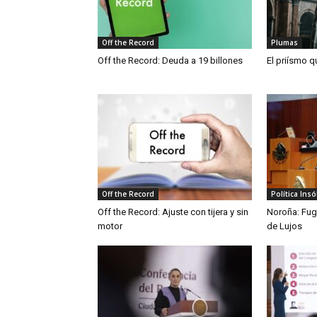
Off the Record
Plumas
Off the Record: Deuda a 19 billones
El priísmo q
Off the Record
Política Insó
Off the Record: Ajuste con tijera y sin
Noroña: Fug
motor
de Lujos