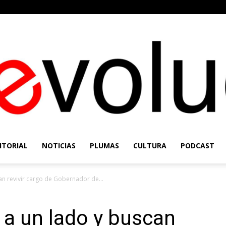
ITORIAL
NOTICIAS
PLUMAS
CULTURA
PODCAST
Re-
an revivir cargo de Gobernador de...
 a un lado y buscan
Evolución