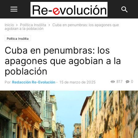
Inicio
Política Insólita
Cuba en penumbras: los apagones que
agobian a la población
Política Insólita
Cuba en penumbras: los
apagones que agobian a la
población
817
0
Por
Redacción Re-Evolución
-
15 de marzo de 2025