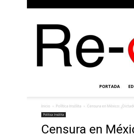
PORTADA
ED
Inicio
Política Insólita
Censura en México: ¿Dictadu
Política Insólita
Censura en Méxi