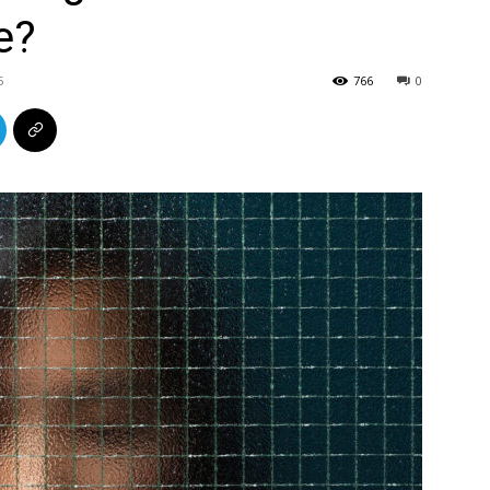
e?
5
766
0