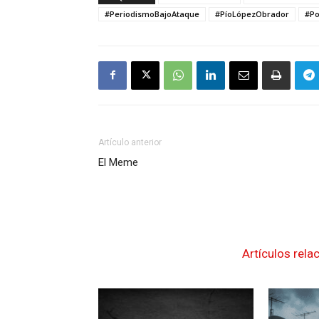
#PeriodismoBajoAtaque
#PíoLópezObrador
#Po
Artículo anterior
El Meme
Artículos rela