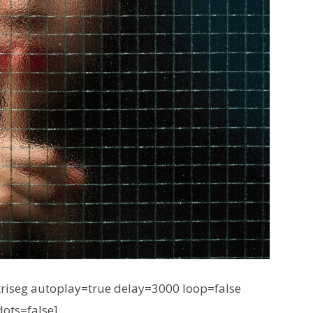
iseg autoplay=true delay=3000 loop=false
dots=false]