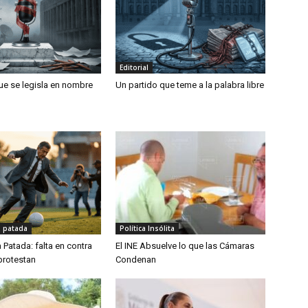
Editorial
que se legisla en nombre
Un partido que teme a la palabra libre
a patada
Política Insólita
a Patada: falta en contra
El INE Absuelve lo que las Cámaras
protestan
Condenan