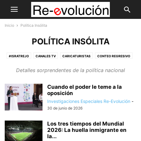
Inicio
Política Insólita
POLÍTICA INSÓLITA
#ISRATREJO
CANALES TV
CARICATURISTAS
CONTEO REGRESIVO
CONTRASTES
CRÓNICAS DE LA IA
CULTURA
DEVOTOS
Detalles sorprendentes de la política nacional
DIÁLOGOS
DISLATES POLÍTICOS
EDITORIAL
ELECCIONES
ELECCIONES PREPS
ESPACIO DEL LECTOR
ESTADÍSTICAS
FAQS
Cuando el poder le teme a la
LA ENTREVISTA
MEME
MONGO JAZZ
MUJERES CABRONAS
oposición
NERDEANDO
NOTICIAS
NOTICIAS ELECCIONES
OFF THE RECORD
Investigaciones Especiales Re-Evolución
-
PAN Y CIRCO
PERCEPCIONES
PLUMAS
PLUMAS AZULES
30 de junio de 2026
PODCAST
POLÍTICA DE LA PATADA
POLÍTICA INSÓLITA
QUÉ SEMANITA
RE-EVOLUCIONANDO EL DEPORTE
SABÍAS QUE
Los tres tiempos del Mundial
2026: La huella inmigrante en
TECNORE-EVOLUCIÓN
TETRIHISTORIAS
VIDEOBLOG
la...