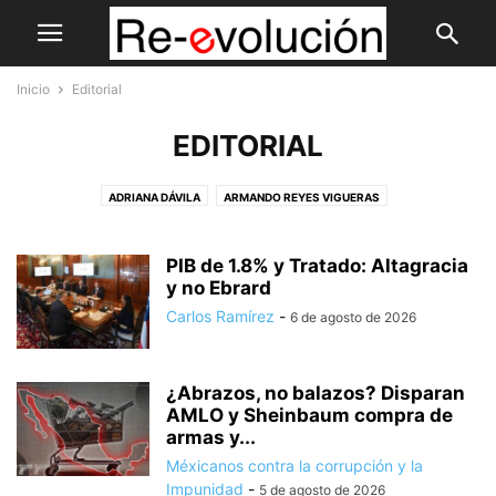
Inicio
Editorial
EDITORIAL
ADRIANA DÁVILA
ARMANDO REYES VIGUERAS
CARLOS RAMÍREZ HERNÁNDEZ
DIEGO FERNÁNDEZ DE CEVALLOS
ENRIQUE DÁVILA VEGA
JUAN ANTONIO GARCÍA VILLA
PIB de 1.8% y Tratado: Altagracia
JUAN IGNACIO ZAVALA
y no Ebrard
JUAN JOSÉ RODRÍGUEZ PRATS
JULIO FELIPE FAESLER
LUIS FELIPE BRAVO MENA
Carlos Ramírez
-
6 de agosto de 2026
LUIS FERNANDO BERNAL
MARCOS PÉREZ ESQUER
MARGARITA ZAVALA
MISHELLE MIRANDA
SALVADOR I. REDING VIDAÑA
SALVADOR REDING
¿Abrazos, no balazos? Disparan
TOMÁS TRUEBA GRACIÁN
AMLO y Sheinbaum compra de
armas y...
Méxicanos contra la corrupción y la
Impunidad
-
5 de agosto de 2026