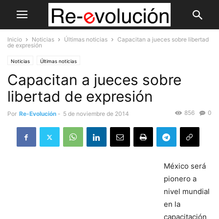
Inicio
Noticias
Últimas noticias
Capacitan a jueces sobre libertad
de expresión
Noticias
Últimas noticias
Capacitan a jueces sobre
libertad de expresión
856
0
Por
Re-Evolución
-
5 de noviembre de 2014
México será
pionero a
nivel mundial
en la
capacitación