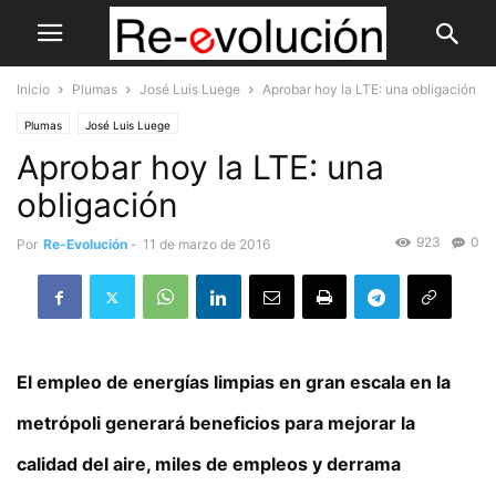
Inicio
Plumas
José Luis Luege
Aprobar hoy la LTE: una obligación
Plumas
José Luis Luege
Aprobar hoy la LTE: una
obligación
923
0
Por
Re-Evolución
-
11 de marzo de 2016
El empleo de energías limpias en gran escala en la
metrópoli generará beneficios para mejorar la
calidad del aire, miles de empleos y derrama