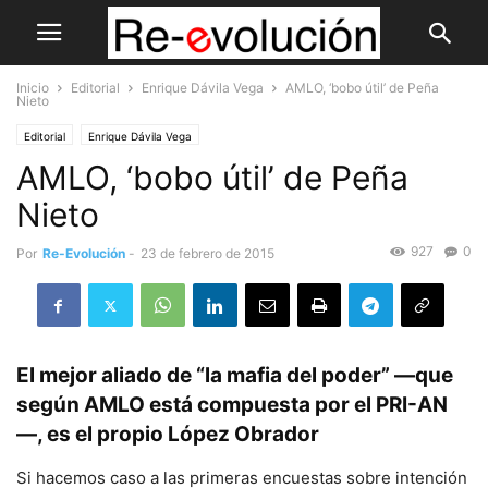
Inicio
Editorial
Enrique Dávila Vega
AMLO, ‘bobo útil’ de Peña
Nieto
Editorial
Enrique Dávila Vega
AMLO, ‘bobo útil’ de Peña
Nieto
927
0
Por
Re-Evolución
-
23 de febrero de 2015
El mejor aliado de “la mafia del poder” —que
según AMLO está compuesta por el PRI-AN
—, es el propio López Obrador
Si hacemos caso a las primeras encuestas sobre intención