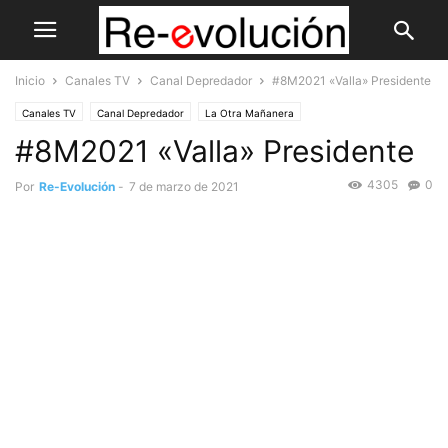
Inicio
Canales TV
Canal Depredador
#8M2021 «Valla» Presidente
Canales TV
Canal Depredador
La Otra Mañanera
#8M2021 «Valla» Presidente
4305
0
Por
Re-Evolución
-
7 de marzo de 2021