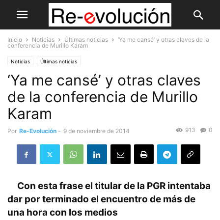
Inicio
Noticias
Últimas noticias
‘Ya me cansé’ y otras claves de la
conferencia de Murillo Karam
Noticias
Últimas noticias
‘Ya me cansé’ y otras claves
de la conferencia de Murillo
Karam
913
0
Por
Re-Evolución
-
9 de noviembre de 2014
Con esta frase el titular de la PGR intentaba
dar por terminado el encuentro de más de
una hora con los medios