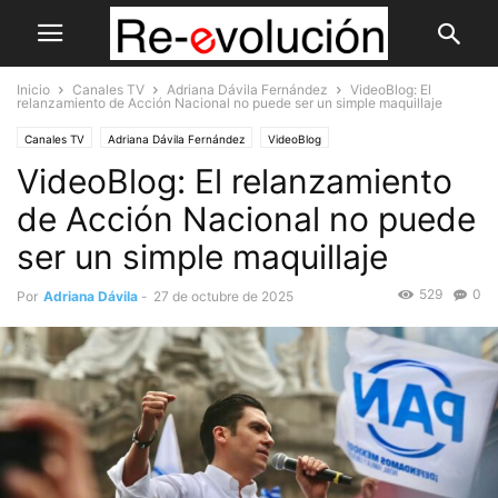
Inicio
Canales TV
Adriana Dávila Fernández
VideoBlog: El
relanzamiento de Acción Nacional no puede ser un simple maquillaje
Canales TV
Adriana Dávila Fernández
VideoBlog
VideoBlog: El relanzamiento
de Acción Nacional no puede
ser un simple maquillaje
529
0
Por
Adriana Dávila
-
27 de octubre de 2025