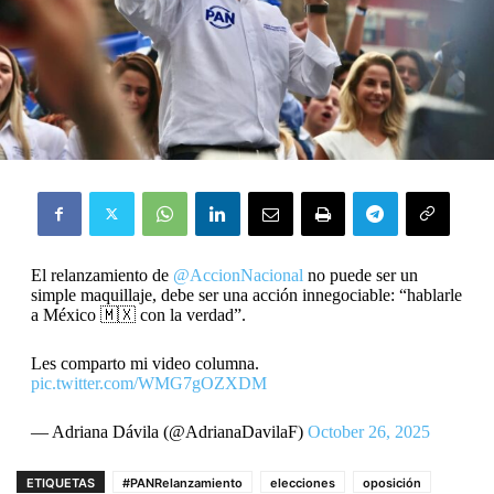
El relanzamiento de
@AccionNacional
no puede ser un
simple maquillaje, debe ser una acción innegociable: “hablarle
a México 🇲🇽 con la verdad”.
Les comparto mi video columna.
pic.twitter.com/WMG7gOZXDM
— Adriana Dávila (@AdrianaDavilaF)
October 26, 2025
ETIQUETAS
#PANRelanzamiento
elecciones
oposición