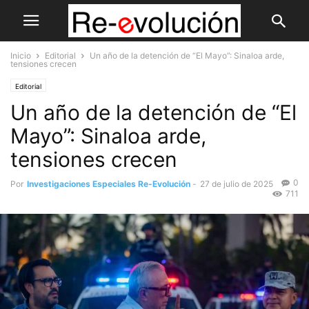
Inicio
Editorial
Un año de la detención de “El Mayo”: Sinaloa arde,
tensiones crecen
Editorial
Un año de la detención de “El
Mayo”: Sinaloa arde,
tensiones crecen
0
Por
Investigaciones Especiales Re-Evolución
-
27 de julio de 2025
711