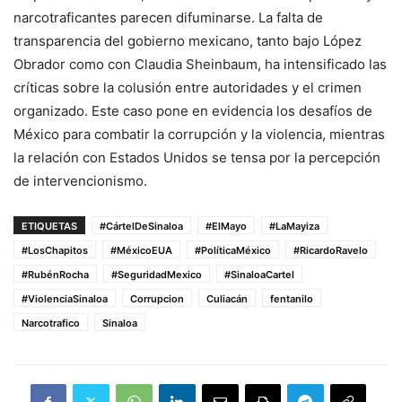
narcotraficantes parecen difuminarse. La falta de
transparencia del gobierno mexicano, tanto bajo López
Obrador como con Claudia Sheinbaum, ha intensificado las
críticas sobre la colusión entre autoridades y el crimen
organizado. Este caso pone en evidencia los desafíos de
México para combatir la corrupción y la violencia, mientras
la relación con Estados Unidos se tensa por la percepción
de intervencionismo.
ETIQUETAS
#CártelDeSinaloa
#ElMayo
#LaMayiza
#LosChapitos
#MéxicoEUA
#PolíticaMéxico
#RicardoRavelo
#RubénRocha
#SeguridadMexico
#SinaloaCartel
#ViolenciaSinaloa
Corrupcion
Culiacán
fentanilo
Narcotrafico
Sinaloa